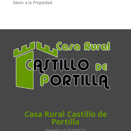
llaves a la Propiedad.
Casa Rural Castillo de
Portilla
Registro nº XVI00110