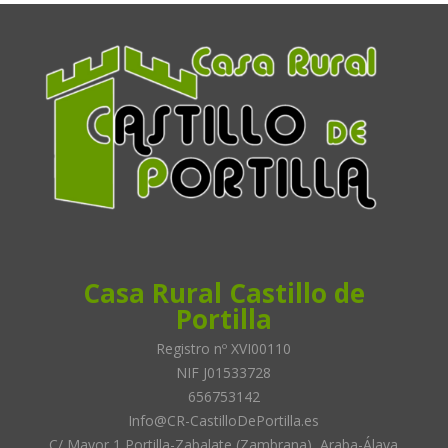
Casa Rural Castillo de
Portilla
Registro nº XVI00110
NIF J01533728
656753142
Info@CR-CastilloDePortilla.es
C/ Mayor 1 Portilla-Zabalate (Zambrana), Araba-Álava