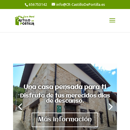
656753142
info@CR-CastilloDePortilla.es
Una casa pensada para ti
Disfruta de tus merecidos días
de descanso.
Más información